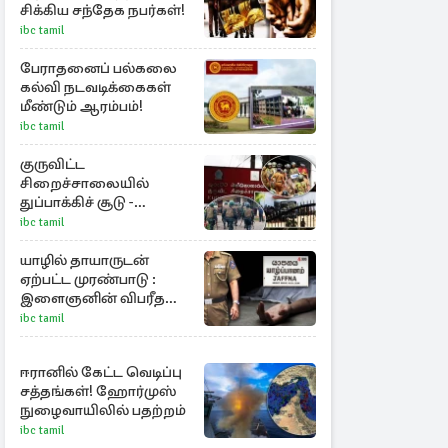
சிக்கிய சந்தேக நபர்கள்!
ibc tamil
பேராதனைப் பல்கலை
கல்வி நடவடிக்கைகள்
மீண்டும் ஆரம்பம்!
ibc tamil
குருவிட்ட
சிறைச்சாலையில்
துப்பாக்கிச் சூடு -
நீதியமைச்சரின்
ibc tamil
அறிவிப்பு
யாழில் தாயாருடன்
ஏற்பட்ட முரண்பாடு :
இளைஞனின் விபரீத
முடிவு
ibc tamil
ஈரானில் கேட்ட வெடிப்பு
சத்தங்கள்! ஹோர்முஸ்
நுழைவாயிலில் பதற்றம்
ibc tamil