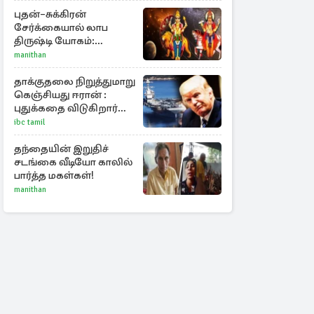
புதன்–சுக்கிரன்
சேர்க்கையால் லாப
திருஷ்டி யோகம்:
அதிர்ஷ்டம் பெறும் டாப் 3
manithan
ராசிகள்!
தாக்குதலை நிறுத்துமாறு
கெஞ்சியது ஈரான் :
புதுக்கதை விடுகிறார்
ட்ரம்ப்
ibc tamil
தந்தையின் இறுதிச்
சடங்கை வீடியோ காலில்
பார்த்த மகள்கள்!
manithan