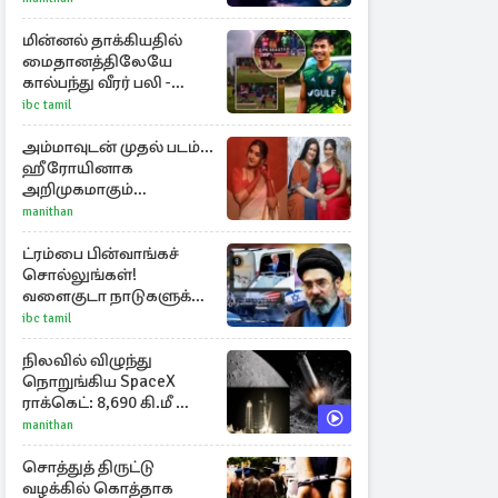
ராசிகள்!
மின்னல் தாக்கியதில்
மைதானத்திலேயே
கால்பந்து வீரர் பலி -
அதிர்ச்சியில் ரசிகர்கள்
ibc tamil
அம்மாவுடன் முதல் படம்...
ஹீரோயினாக
அறிமுகமாகும்
ஊர்வசியின் மகள்
manithan
தேஜலட்சுமி!
ட்ரம்பை பின்வாங்கச்
சொல்லுங்கள்!
வளைகுடா நாடுகளுக்கு
ஈரான் தாக்குதல்
ibc tamil
எச்சரிக்கை
நிலவில் விழுந்து
நொறுங்கிய SpaceX
ராக்கெட்: 8,690 கி.மீ வேக
மோதலால் உருவான
manithan
புதிய பள்ளம்!
சொத்துத் திருட்டு
வழக்கில் கொத்தாக