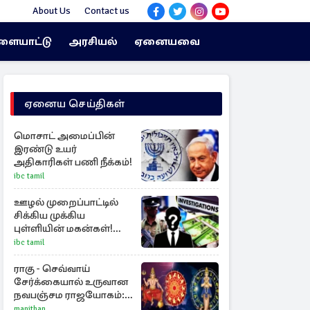
About Us
Contact us
ளையாட்டு
அரசியல்
ஏனையவை
ஏனைய செய்திகள்
மொசாட் அமைப்பின்
இரண்டு உயர்
அதிகாரிகள் பணி நீக்கம்!
ibc tamil
ஊழல் முறைப்பாட்டில்
சிக்கிய முக்கிய
புள்ளியின் மகன்கள்!
சுருட்டப்பட்ட 135 ஏக்கர்
ibc tamil
தேயிலைத் தோட்டம்
ராகு - செவ்வாய்
சேர்க்கையால் உருவான
நவபஞ்சம ராஜயோகம்:
அதிர்ஷ்டம் பெறும் 3
manithan