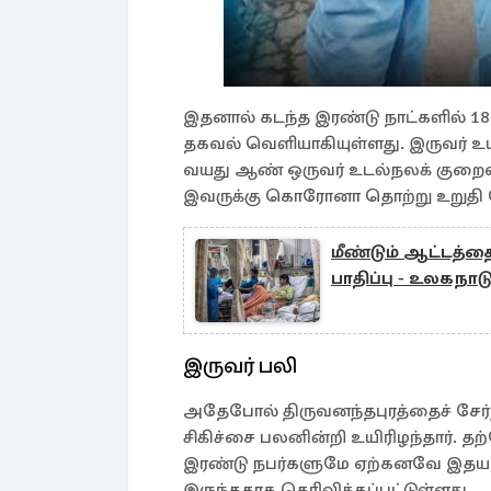
இதனால் கடந்த இரண்டு நாட்களில் 1
தகவல் வெளியாகியுள்ளது. இருவர் உயி
வயது ஆண் ஒருவர் உடல்நலக் குறைவால
இவருக்கு கொரோனா தொற்று உறுதி செ
மீண்டும் ஆட்டத்த
பாதிப்பு - உலகநாட
இருவர் பலி
அதேபோல் திருவனந்தபுரத்தைச் சேர்ந
சிகிச்சை பலனின்றி உயிரிழந்தார். 
இரண்டு நபர்களுமே ஏற்கனவே இதய நோ
இருந்ததாக தெரிவிக்கப்பட்டுள்ளது.