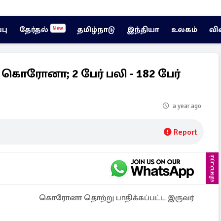
்பு
தேர்தல்
தமிழ்நாடு
இந்தியா
உலகம்
வி
New
 கொரோனா; 2 பேர் பலி - 182 பேர்
a year ago
Report
விளம்பரம்
கொரோனா தொற்று பாதிக்கப்பட்ட இருவர்