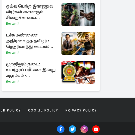
அக்டோபர் தேர்தல்
ஓய்வு பெற்ற இராணுவ
வீரர்கள் வசமாகும்
சிறைச்சாலை
பாதுகாப்பு!
ibc tamil
அரசாங்கத்தின் முக்கிய
முடிவு
டச்சு மண்ணை
அதிரவைத்த தமிழர் :
நெதர்லாந்து ஊடகம்
வியந்த பாஸ்கரன்
ibc tamil
கந்தையாவின் 5,445
கோடி ரூபாய் சாம்ராஜ்யம்
முற்றிலும் தடை:
உயர்தரப் பரீட்சை இன்று
ஆரம்பம் -
மானவர்களுக்கு முக்கிய
ibc tamil
அறிவிப்பு
SER POLICY
COOKIE POLICY
PRIVACY POLICY