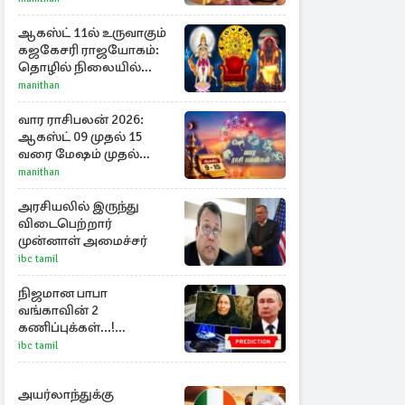
ஆகஸ்ட் 11ல் உருவாகும்
கஜகேசரி ராஜயோகம்:
தொழில் நிலையில்
அதிர்ஷ்டம் பெறும் 3
manithan
ராசிகள்!
வார ராசிபலன் 2026:
ஆகஸ்ட் 09 முதல் 15
வரை மேஷம் முதல்
மீனம் வரை முழு
manithan
பலன்கள்
அரசியலில் இருந்து
விடைபெற்றார்
முன்னாள் அமைச்சர்
ibc tamil
நிஜமான பாபா
வங்காவின் 2
கணிப்புக்கள்...!
அடுத்தது புடினின் பதவி
ibc tamil
விலகல்
அயர்லாந்துக்கு