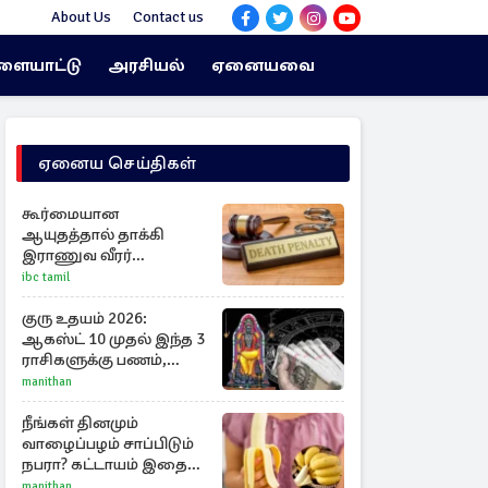
About Us
Contact us
ளையாட்டு
அரசியல்
ஏனையவை
ஏனைய செய்திகள்
கூர்மையான
ஆயுதத்தால் தாக்கி
இராணுவ வீரர்
படுகொலை :
ibc tamil
உறவினருக்கு
விதிக்கப்பட்டது
குரு உதயம் 2026:
மரணதண்டனை
ஆகஸ்ட் 10 முதல் இந்த 3
ராசிகளுக்கு பணம்,
பதவி, புகழ் தேடி வரும்!
manithan
நீங்கள் தினமும்
வாழைப்பழம் சாப்பிடும்
நபரா? கட்டாயம் இதை
தெரிந்து கொள்ளுங்கள்
manithan