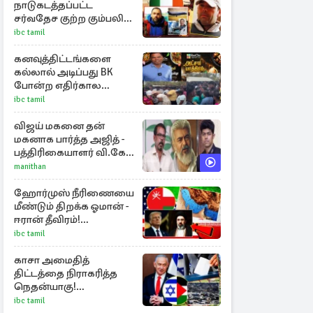
நாடுகடத்தப்பட்ட
சர்வதேச குற்ற கும்பலின்
தலைவர்!
ibc tamil
கனவுத்திட்டங்களை
கல்லால் அடிப்பது BK
போன்ற எதிர்கால
கனவாளர்களையும்
ibc tamil
அடிக்கும்!
விஜய் மகனை தன்
மகனாக பார்த்த அஜித் -
பத்திரிகையாளர் வி.கே.
சுந்தர் ஓபன் டாக்!
manithan
ஹோர்முஸ் நீரிணையை
மீண்டும் திறக்க ஓமான் -
ஈரான் தீவிரம்!
அமெரிக்காவின்
ibc tamil
முட்டுக்கட்டை
காசா அமைதித்
திட்டத்தை நிராகரித்த
நெதன்யாகு!
பின்னணியில்
ibc tamil