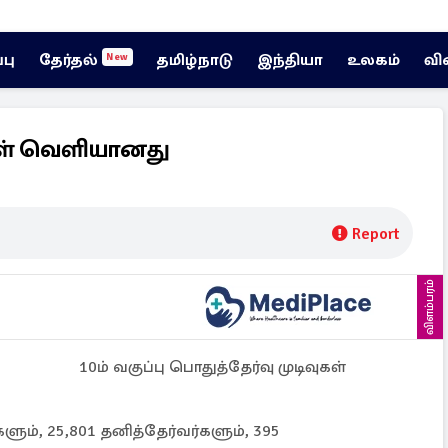
்பு
தேர்தல்
தமிழ்நாடு
இந்தியா
உலகம்
வி
New
வுகள் வெளியானது
Report
விளம்பரம்
10ம் வகுப்பு பொதுத்தேர்வு முடிவுகள்
ம், 25,801 தனித்தேர்வர்களும், 395